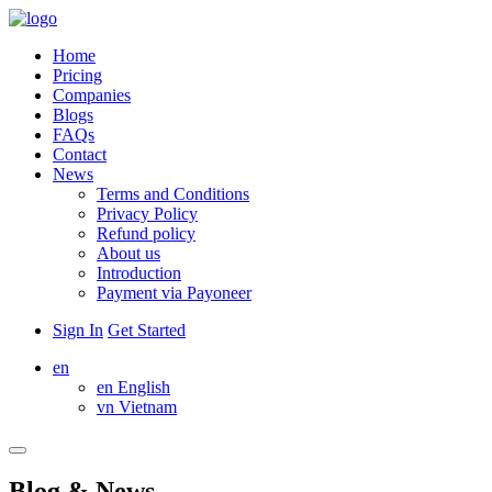
Home
Pricing
Companies
Blogs
FAQs
Contact
News
Terms and Conditions
Privacy Policy
Refund policy
About us
Introduction
Payment via Payoneer
Sign In
Get Started
en
en
English
vn
Vietnam
Blog & News